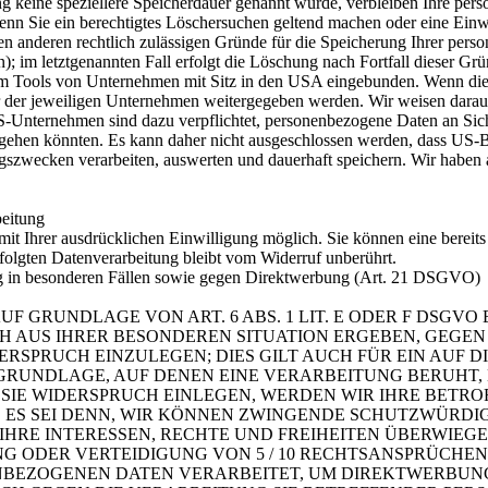
g keine speziellere Speicherdauer genannt wurde, verbleiben Ihre per
Wenn Sie ein berechtigtes Löschersuchen geltend machen oder eine Einw
en anderen rechtlich zulässigen Gründe für die Speicherung Ihrer pers
); im letztgenannten Fall erfolgt die Löschung nach Fortfall dieser Gr
m Tools von Unternehmen mit Sitz in den USA eingebunden. Wenn diese
er jeweiligen Unternehmen weitergegeben werden. Wir weisen darauf h
S-Unternehmen sind dazu verpflichtet, personenbezogene Daten an Sic
vorgehen könnten. Es kann daher nicht ausgeschlossen werden, dass US-
zwecken verarbeiten, auswerten und dauerhaft speichern. Wir haben au
beitung
t Ihrer ausdrücklichen Einwilligung möglich. Sie können eine bereits e
folgten Datenverarbeitung bleibt vom Widerruf unberührt.
g in besonderen Fällen sowie gegen Direktwerbung (Art. 21 DSGVO)
 GRUNDLAGE VON ART. 6 ABS. 1 LIT. E ODER F DSGVO 
CH AUS IHRER BESONDEREN SITUATION ERGEBEN, GEGEN
SPRUCH EINZULEGEN; DIES GILT AUCH FÜR EIN AUF 
TSGRUNDLAGE, AUF DENEN EINE VERARBEITUNG BERUHT,
IE WIDERSPRUCH EINLEGEN, WERDEN WIR IHRE BETR
 ES SEI DENN, WIR KÖNNEN ZWINGENDE SCHUTZWÜRDI
IHRE INTERESSEN, RECHTE UND FREIHEITEN ÜBERWIEG
ODER VERTEIDIGUNG VON 5 / 10 RECHTSANSPRÜCHEN (
NBEZOGENEN DATEN VERARBEITET, UM DIREKTWERBUNG 