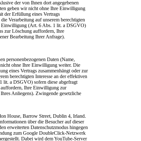
lusive der von Ihnen dort angegebenen
ten geben wir nicht ohne Ihre Einwilligung
t der Erfüllung eines Vertrags
 die Verarbeitung auf unserem berechtigten
r Einwilligung (Art. 6 Abs. 1 lit. a DSGVO)
ns zur Löschung auffordern, Ihre
ener Bearbeitung Ihrer Anfrage).
enden personenbezogenen Daten (Name,
nicht ohne Ihre Einwilligung weiter. Die
llung eines Vertrags zusammenhängt oder zur
rem berechtigten Interesse an der effektiven
 1 lit. a DSGVO) sofern diese abgefragt
auffordern, Ihre Einwilligung zur
 Ihres Anliegens). Zwingende gesetzliche
don House, Barrow Street, Dublin 4, Irland.
formationen über die Besucher auf dieser
 den erweiterten Datenschutzmodus hingegen
erbindung zum Google DoubleClick-Netzwerk
hergestellt. Dabei wird dem YouTube-Server