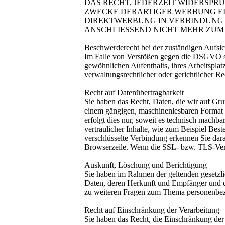
DAS RECHT, JEDERZEIT WIDERSP
ZWECKE DERARTIGER WERBUNG EIN
DIREKTWERBUNG IN VERBINDUNG 
ANSCHLIESSEND NICHT MEHR ZUM 
Beschwerderecht bei der zuständigen Aufsi
Im Falle von Verstößen gegen die DSGVO ste
gewöhnlichen Aufenthalts, ihres Arbeitspla
verwaltungsrechtlicher oder gerichtlicher Re
Recht auf Datenübertragbarkeit
Sie haben das Recht, Daten, die wir auf Grun
einem gängigen, maschinenlesbaren Format a
erfolgt dies nur, soweit es technisch machb
vertraulicher Inhalte, wie zum Beispiel Bes
verschlüsselte Verbindung erkennen Sie dara
Browserzeile. Wenn die SSL- bzw. TLS-Versch
Auskunft, Löschung und Berichtigung
Sie haben im Rahmen der geltenden gesetzli
Daten, deren Herkunft und Empfänger und d
zu weiteren Fragen zum Thema personenbezo
Recht auf Einschränkung der Verarbeitung
Sie haben das Recht, die Einschränkung der