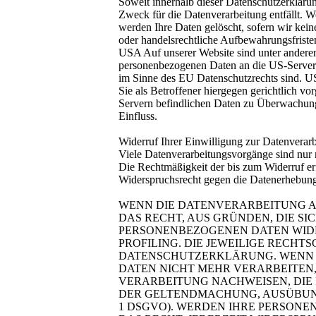
Soweit innerhalb dieser Datenschutzerklärun
Zweck für die Datenverarbeitung entfällt. 
werden Ihre Daten gelöscht, sofern wir kein
oder handelsrechtliche Aufbewahrungsfristen
USA Auf unserer Website sind unter andere
personenbezogenen Daten an die US-Server d
im Sinne des EU Datenschutzrechts sind. U
Sie als Betroffener hiergegen gerichtlich 
Servern befindlichen Daten zu Überwachungs
Einfluss.
Widerruf Ihrer Einwilligung zur Datenverar
Viele Datenverarbeitungsvorgänge sind nur mi
Die Rechtmäßigkeit der bis zum Widerruf er
Widerspruchsrecht gegen die Datenerhebun
WENN DIE DATENVERARBEITUNG AUF
DAS RECHT, AUS GRÜNDEN, DIE SI
PERSONENBEZOGENEN DATEN WIDER
PROFILING. DIE JEWEILIGE RECH
DATENSCHUTZERKLÄRUNG. WENN S
DATEN NICHT MEHR VERARBEITEN,
VERARBEITUNG NACHWEISEN, DIE 
DER GELTENDMACHUNG, AUSÜBUNG 
1 DSGVO). WERDEN IHRE PERSONE