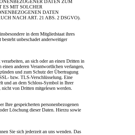
RSONENBEZOGENER DATEN ZUM
T ES MIT SOLCHER
SONENBEZOGENEN DATEN
 NACH ART. 21 ABS. 2 DSGVO).
nsbesondere in dem Mitgliedstaat ihres
t besteht unbeschadet anderweitiger
verarbeiten, an sich oder an einen Dritten in
n einen anderen Verantwortlichen verlangen,
tsgründen und zum Schutz der Übertragung
ne SSL- bzw. TLS-Verschlüsselung. Eine
selt und an dem Schloss-Symbol in Ihrer
, nicht von Dritten mitgelesen werden.
ber Ihre gespeicherten personenbezogenen
oder Löschung dieser Daten. Hierzu sowie
nen Sie sich jederzeit an uns wenden. Das