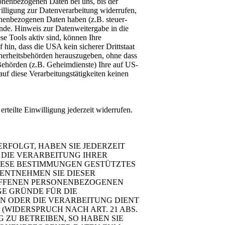
sonenbezogenen Daten bei uns, bis der
illigung zur Datenverarbeitung widerrufen,
onenbezogenen Daten haben (z.B. steuer-
ünde. Hinweis zur Datenweitergabe in die
 Tools aktiv sind, können Ihre
in, dass die USA kein sicherer Drittstaat
herheitsbehörden herauszugeben, ohne dass
Behörden (z.B. Geheimdienste) Ihre auf US-
f diese Verarbeitungstätigkeiten keinen
rteilte Einwilligung jederzeit widerrufen.
ERFOLGT, HABEN SIE JEDERZEIT
 DIE VERARBEITUNG IHRER
DIESE BESTIMMUNGEN GESTÜTZTES
 ENTNEHMEN SIE DIESER
OFFENEN PERSONENBEZOGENEN
GE GRÜNDE FÜR DIE
EN ODER DIE VERARBEITUNG DIENT
WIDERSPRUCH NACH ART. 21 ABS.
ZU BETREIBEN, SO HABEN SIE