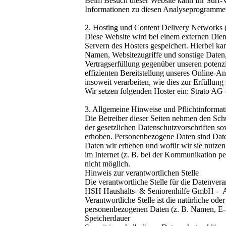
Beim Besuch dieser Website kann Ihr Surf-V
Informationen zu diesen Analyseprogrammen
2. Hosting und Content Delivery Networks
Diese Website wird bei einem externen Diens
Servern des Hosters gespeichert. Hierbei k
Namen, Websitezugriffe und sonstige Daten,
Vertragserfüllung gegenüber unseren potenz
effizienten Bereitstellung unseres Online-A
insoweit verarbeiten, wie dies zur Erfüllung
Wir setzen folgenden Hoster ein: Strato AG 
3. Allgemeine Hinweise und Pflichtinforma
Die Betreiber dieser Seiten nehmen den Sch
der gesetzlichen Datenschutzvorschriften s
erhoben. Personenbezogene Daten sind Daten
Daten wir erheben und wofür wir sie nutzen
im Internet (z. B. bei der Kommunikation pe
nicht möglich.
Hinweis zur verantwortlichen Stelle
Die verantwortliche Stelle für die Datenverar
HSH Haushalts- & Seniorenhilfe GmbH - Au
Verantwortliche Stelle ist die natürliche od
personenbezogenen Daten (z. B. Namen, E-M
Speicherdauer