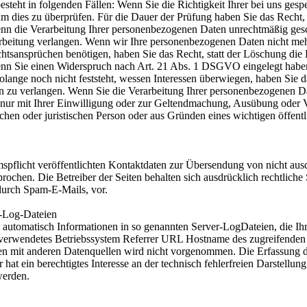
esteht in folgenden Fällen: Wenn Sie die Richtigkeit Ihrer bei uns ge
, um dies zu überprüfen. Für die Dauer der Prüfung haben Sie das Recht
n die Verarbeitung Ihrer personenbezogenen Daten unrechtmäßig gesch
beitung verlangen. Wenn wir Ihre personenbezogenen Daten nicht mehr
sansprüchen benötigen, haben Sie das Recht, statt der Löschung die 
nn Sie einen Widerspruch nach Art. 21 Abs. 1 DSGVO eingelegt hab
ange noch nicht feststeht, wessen Interessen überwiegen, haben Sie d
 zu verlangen. Wenn Sie die Verarbeitung Ihrer personenbezogenen Da
 nur mit Ihrer Einwilligung oder zur Geltendmachung, Ausübung oder 
chen oder juristischen Person oder aus Gründen eines wichtigen öffent
flicht veröffentlichten Kontaktdaten zur Übersendung von nicht aus
rochen. Die Betreiber der Seiten behalten sich ausdrücklich rechtliche 
urch Spam-E-Mails, vor.
r-Log-Dateien
t automatisch Informationen in so genannten Server-LogDateien, die Ih
verwendetes Betriebssystem Referrer URL Hostname des zugreifenden 
 mit anderen Datenquellen wird nicht vorgenommen. Die Erfassung die
hat ein berechtigtes Interesse an der technisch fehlerfreien Darstellu
werden.