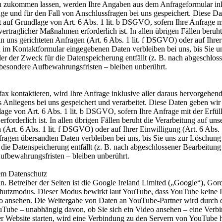
n zukommen lassen, werden Ihre Angaben aus dem Anfrageformular ink
e und für den Fall von Anschlussfragen bei uns gespeichert. Diese Da
gt auf Grundlage von Art. 6 Abs. 1 lit. b DSGVO, sofern Ihre Anfrage mi
traglicher Maßnahmen erforderlich ist. In allen übrigen Fällen beruht
 an uns gerichteten Anfragen (Art. 6 Abs. 1 lit. f DSGVO) oder auf Ihre
n im Kontaktformular eingegebenen Daten verbleiben bei uns, bis Sie u
r der Zweck für die Datenspeicherung entfällt (z. B. nach abgeschloss
esondere Aufbewahrungsfristen – bleiben unberührt.
fax kontaktieren, wird Ihre Anfrage inklusive aller daraus hervorgeh
nliegens bei uns gespeichert und verarbeitet. Diese Daten geben wir 
lage von Art. 6 Abs. 1 lit. b DSGVO, sofern Ihre Anfrage mit der Erfü
rderlich ist. In allen übrigen Fällen beruht die Verarbeitung auf unse
 (Art. 6 Abs. 1 lit. f DSGVO) oder auf Ihrer Einwilligung (Art. 6 Abs.
ragen übersandten Daten verbleiben bei uns, bis Sie uns zur Löschung 
die Datenspeicherung entfällt (z. B. nach abgeschlossener Bearbeitung
ufbewahrungsfristen – bleiben unberührt.
tem Datenschutz
. Betreiber der Seiten ist die Google Ireland Limited („Google“), Gor
hutzmodus. Dieser Modus bewirkt laut YouTube, dass YouTube keine In
ideo ansehen. Die Weitergabe von Daten an YouTube-Partner wird durch
YouTube – unabhängig davon, ob Sie sich ein Video ansehen – eine V
er Website starten, wird eine Verbindung zu den Servern von YouTube 