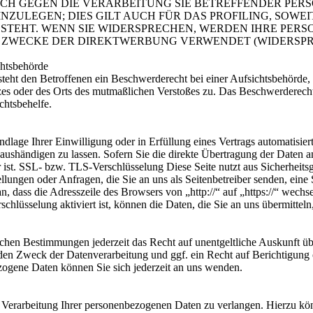
RUCH GEGEN DIE VERARBEITUNG SIE BETREFFENDER PE
ZULEGEN; DIES GILT AUCH FÜR DAS PROFILING, SOWEI
STEHT. WENN SIE WIDERSPRECHEN, WERDEN IHRE PER
ZWECKE DER DIREKTWERBUNG VERWENDET (WIDERSPRUCH
chtsbehörde
ht den Betroffenen ein Beschwerderecht bei einer Aufsichtsbehörde, i
tzes oder des Orts des mutmaßlichen Verstoßes zu. Das Beschwerderech
chtsbehelfe.
dlage Ihrer Einwilligung oder in Erfüllung eines Vertrags automatisiert 
ushändigen zu lassen. Sofern Sie die direkte Übertragung der Daten a
ar ist. SSL- bzw. TLS-Verschlüsselung Diese Seite nutzt aus Sicherhei
tellungen oder Anfragen, die Sie an uns als Seitenbetreiber senden, ei
n, dass die Adresszeile des Browsers von „http://“ auf „https://“ wech
lüsselung aktiviert ist, können die Daten, die Sie an uns übermitteln
chen Bestimmungen jederzeit das Recht auf unentgeltliche Auskunft ü
en Zweck der Datenverarbeitung und ggf. ein Recht auf Berichtigung 
gene Daten können Sie sich jederzeit an uns wenden.
 Verarbeitung Ihrer personenbezogenen Daten zu verlangen. Hierzu kön