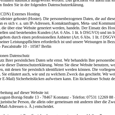
erhalten statistisch ausgewertet werden. Das geschieht vor allem mit 
 finden Sie in der folgenden Datenschutzerklärung.
 (CDN) Externes Hosting
tleister gehostet (Hoster). Die personenbezogenen Daten, die auf dies
ann es sich v. a. um IP-Adressen, Kontaktanfragen, Meta- und Kommuni
 die über eine Website generiert werden, handeln. Der Einsatz des Hos
iellen und bestehenden Kunden (Art. 6 Abs. 1 lit. b DSGVO) und im Int
ngebots durch einen professionellen Anbieter (Art. 6 Abs. 1 lit. f DSG
 seiner Leistungspflichten erforderlich ist und unsere Weisungen in Bez
- Pascalstraße 10 - 10587 Berlin
tionen Datenschutz
utz Ihrer persönlichen Daten sehr ernst. Wir behandeln Ihre personenb
owie dieser Datenschutzerklärung. Wenn Sie diese Website benutzen, 
, mit denen Sie persönlich identifiziert werden können. Die vorliegen
. Sie erläutert auch, wie und zu welchem Zweck das geschieht. Wir wei
r E-Mail) Sicherheitslücken aufweisen kann. Ein lückenloser Schutz der
beitung auf dieser Website ist:
gust-Borsig-Straße 13 - 78467 Konstanz - Telefon: 07531 12269 88 
er juristische Person, die allein oder gemeinsam mit anderen über die Z
ail-Adressen o. Ä.) entscheidet.